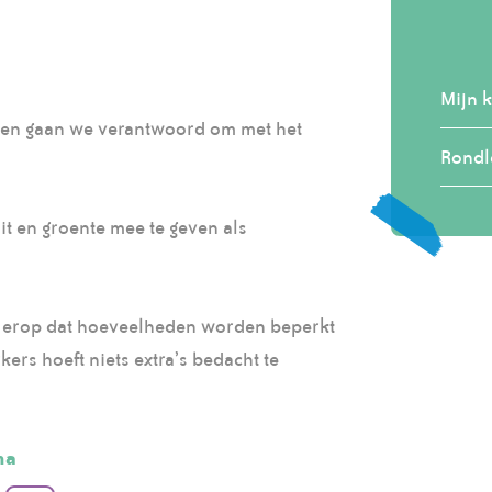
Mijn k
u en gaan we verantwoord om met het
Rondl
it en groente mee te geven als
n erop dat hoeveelheden worden beperkt
rs hoeft niets extra’s bedacht te
na