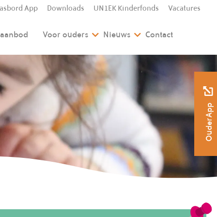
lasbord App
Downloads
UN1EK Kinderfonds
Vacatures
l aanbod
Voor ouders
Nieuws
Contact
OuderApp