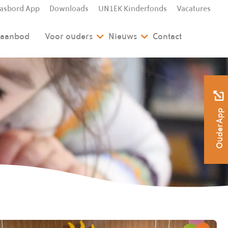
lasbord App
Downloads
UN1EK Kinderfonds
Vacatures
l aanbod
Voor ouders
Nieuws
Contact
OuderApp