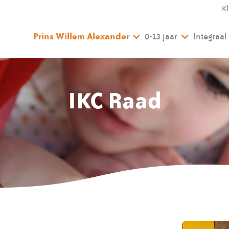
K
Prins Willem Alexander
0-13 jaar
Integraa
IKC Raad