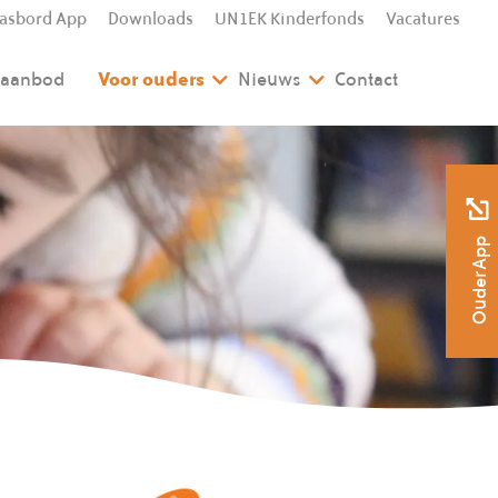
lasbord App
Downloads
UN1EK Kinderfonds
Vacatures
l aanbod
Voor ouders
Nieuws
Contact
OuderApp