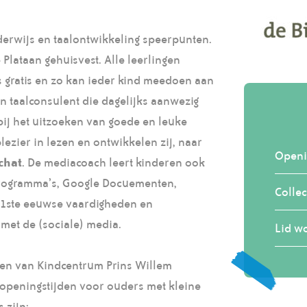
derwijs en taalontwikkeling speerpunten.
 Plataan gehuisvest. Alle leerlingen
is gratis en zo kan ieder kind meedoen aan
n taalconsulent die dagelijks aanwezig
 bij het uitzoeken van goede en leuke
lezier in lezen en ontwikkelen zij, naar
Openi
chat
. De mediacoach leert kinderen ook
programma’s, Google Docuementen,
Collec
 21ste eeuwse vaardigheden en
met de (sociale) media.
Lid w
eren van Kindcentrum Prins Willem
 openingstijden voor ouders met kleine
 zijn: