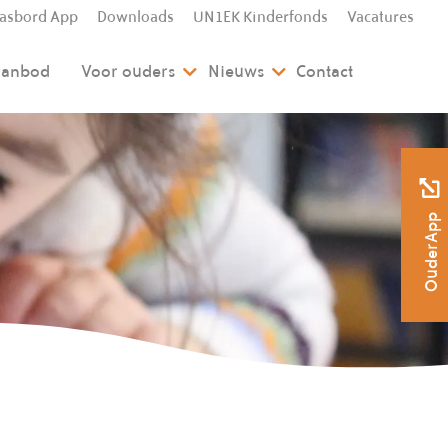
lasbord App
Downloads
UN1EK Kinderfonds
Vacatures
 aanbod
Voor ouders
Nieuws
Contact
OuderApp