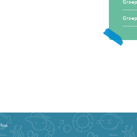
Groep
Groep
fice