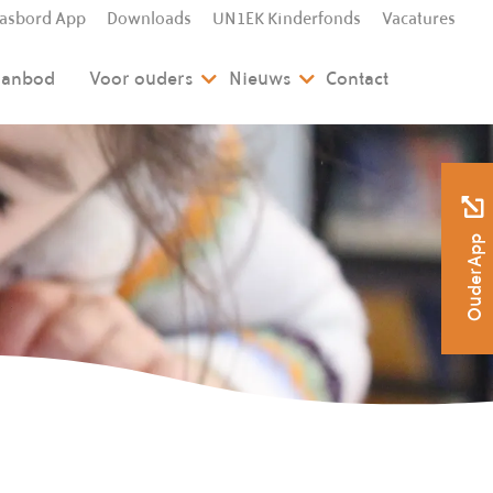
lasbord App
Downloads
UN1EK Kinderfonds
Vacatures
 aanbod
Voor ouders
Nieuws
Contact
OuderApp