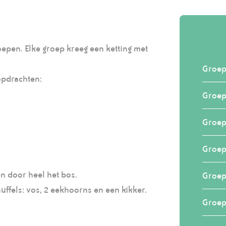
pen. Elke groep kreeg een ketting met
Groep
opdrachten:
Groep
Groep
Groep
n door heel het bos.
Groep
ffels: vos, 2 eekhoorns en een kikker.
Groep